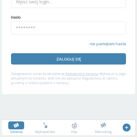
Hasło
nie pamiętam hasła
ZALOGUJ SIĘ
Zalogowanie oznacza akceptację
Regulaminu serwisu
Wykop.pl w jego
aktualnym brzmieniu. Jeśli nie akceptujesz Regulaminu w całości,
prosimy o niekorzystanie z serwisu.
Główna
Wykopalisko
Hity
Mikroblog