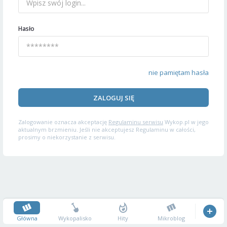
Hasło
nie pamiętam hasła
ZALOGUJ SIĘ
Zalogowanie oznacza akceptację
Regulaminu serwisu
Wykop.pl w jego
aktualnym brzmieniu. Jeśli nie akceptujesz Regulaminu w całości,
prosimy o niekorzystanie z serwisu.
Główna
Wykopalisko
Hity
Mikroblog