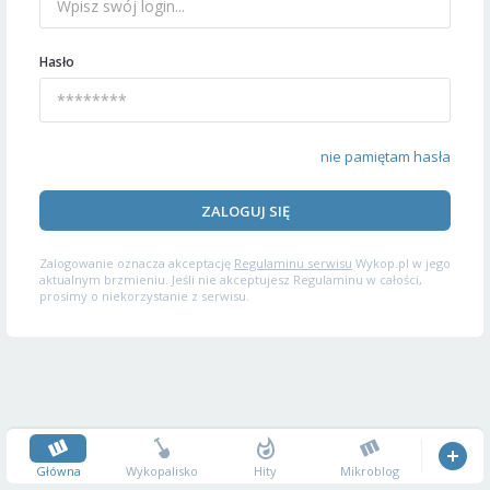
Hasło
nie pamiętam hasła
ZALOGUJ SIĘ
Zalogowanie oznacza akceptację
Regulaminu serwisu
Wykop.pl w jego
aktualnym brzmieniu. Jeśli nie akceptujesz Regulaminu w całości,
prosimy o niekorzystanie z serwisu.
Główna
Wykopalisko
Hity
Mikroblog