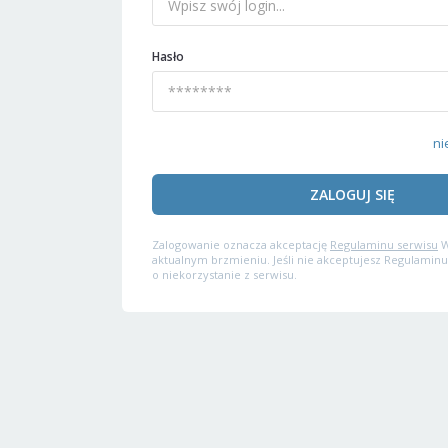
Hasło
ni
ZALOGUJ SIĘ
Zalogowanie oznacza akceptację
Regulaminu serwisu
W
aktualnym brzmieniu. Jeśli nie akceptujesz Regulaminu
o niekorzystanie z serwisu.