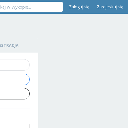
Zaloguj się
Zarejestruj się
ESTRACJA