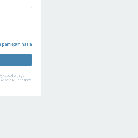
e pamiętam hasła
ykop.pl w jego
 w całości, prosimy