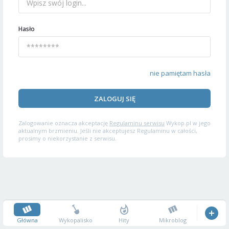
Hasło
nie pamiętam hasła
ZALOGUJ SIĘ
Zalogowanie oznacza akceptację
Regulaminu serwisu
Wykop.pl w jego
aktualnym brzmieniu. Jeśli nie akceptujesz Regulaminu w całości,
prosimy o niekorzystanie z serwisu.
Główna
Wykopalisko
Hity
Mikroblog