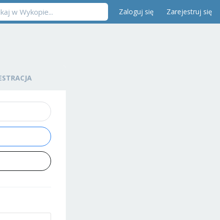
Zaloguj się
Zarejestruj się
ESTRACJA