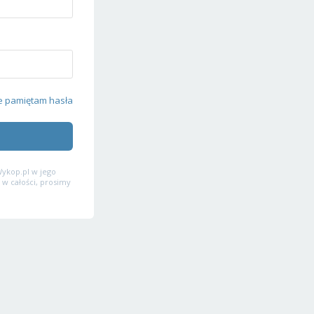
e pamiętam hasła
ykop.pl w jego
 w całości, prosimy