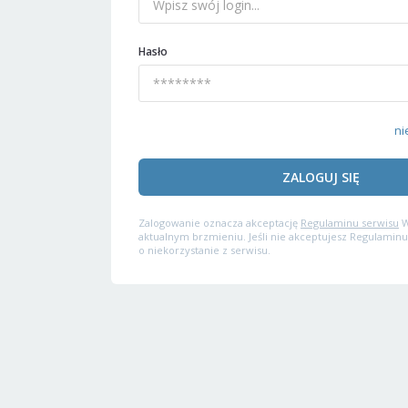
Hasło
ni
ZALOGUJ SIĘ
Zalogowanie oznacza akceptację
Regulaminu serwisu
W
aktualnym brzmieniu. Jeśli nie akceptujesz Regulaminu
o niekorzystanie z serwisu.