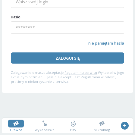
Hasło
nie pamiętam hasła
ZALOGUJ SIĘ
Zalogowanie oznacza akceptację
Regulaminu serwisu
Wykop.pl w jego
aktualnym brzmieniu. Jeśli nie akceptujesz Regulaminu w całości,
prosimy o niekorzystanie z serwisu.
Główna
Wykopalisko
Hity
Mikroblog