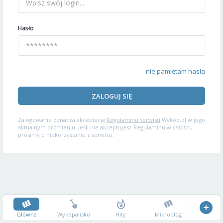
Hasło
nie pamiętam hasła
ZALOGUJ SIĘ
Zalogowanie oznacza akceptację
Regulaminu serwisu
Wykop.pl w jego
aktualnym brzmieniu. Jeśli nie akceptujesz Regulaminu w całości,
prosimy o niekorzystanie z serwisu.
Główna
Wykopalisko
Hity
Mikroblog