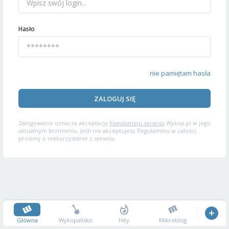
Hasło
nie pamiętam hasła
ZALOGUJ SIĘ
Zalogowanie oznacza akceptację
Regulaminu serwisu
Wykop.pl w jego
aktualnym brzmieniu. Jeśli nie akceptujesz Regulaminu w całości,
prosimy o niekorzystanie z serwisu.
Główna
Wykopalisko
Hity
Mikroblog