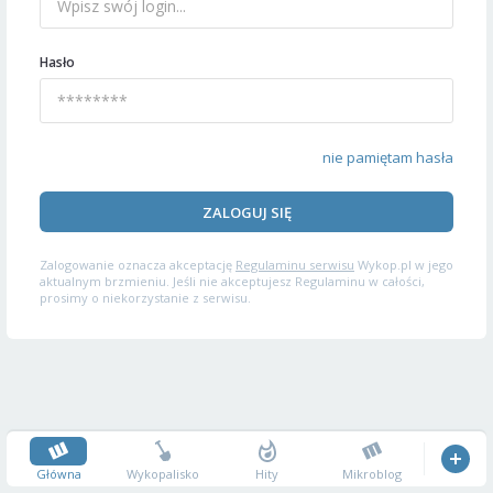
Hasło
nie pamiętam hasła
ZALOGUJ SIĘ
Zalogowanie oznacza akceptację
Regulaminu serwisu
Wykop.pl w jego
aktualnym brzmieniu. Jeśli nie akceptujesz Regulaminu w całości,
prosimy o niekorzystanie z serwisu.
Główna
Wykopalisko
Hity
Mikroblog