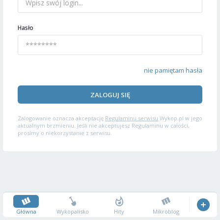
Hasło
nie pamiętam hasła
ZALOGUJ SIĘ
Zalogowanie oznacza akceptację
Regulaminu serwisu
Wykop.pl w jego
aktualnym brzmieniu. Jeśli nie akceptujesz Regulaminu w całości,
prosimy o niekorzystanie z serwisu.
Główna
Wykopalisko
Hity
Mikroblog