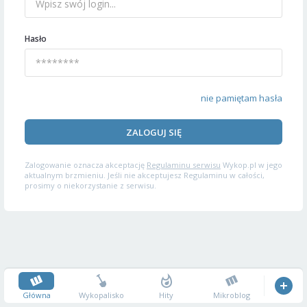
Hasło
nie pamiętam hasła
ZALOGUJ SIĘ
Zalogowanie oznacza akceptację
Regulaminu serwisu
Wykop.pl w jego
aktualnym brzmieniu. Jeśli nie akceptujesz Regulaminu w całości,
prosimy o niekorzystanie z serwisu.
Główna
Wykopalisko
Hity
Mikroblog