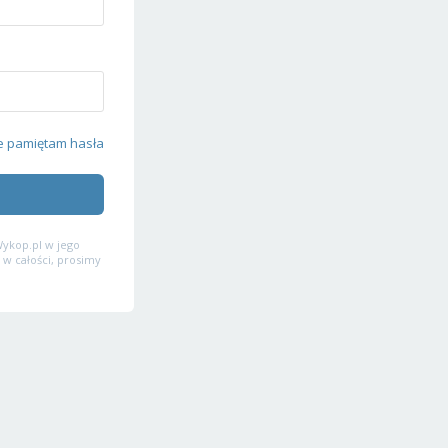
e pamiętam hasła
ykop.pl w jego
 w całości, prosimy