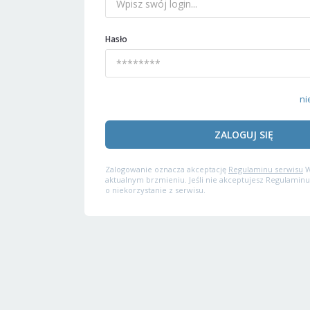
Hasło
ni
ZALOGUJ SIĘ
Zalogowanie oznacza akceptację
Regulaminu serwisu
W
aktualnym brzmieniu. Jeśli nie akceptujesz Regulaminu
o niekorzystanie z serwisu.