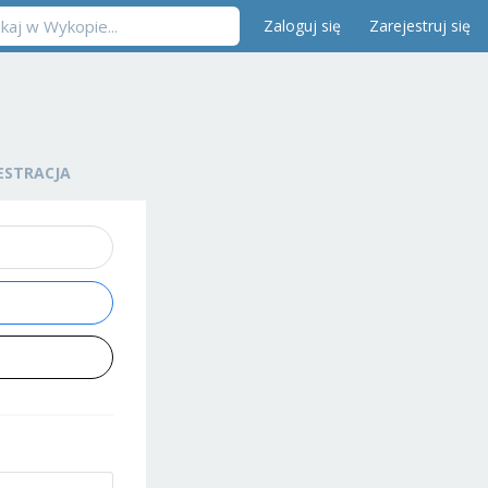
Zaloguj się
Zarejestruj się
ESTRACJA