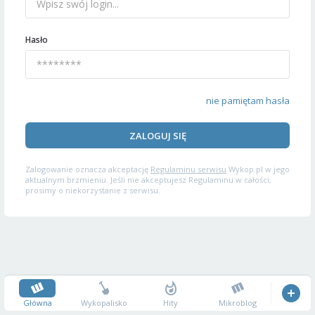
Hasło
nie pamiętam hasła
ZALOGUJ SIĘ
Zalogowanie oznacza akceptację
Regulaminu serwisu
Wykop.pl w jego
aktualnym brzmieniu. Jeśli nie akceptujesz Regulaminu w całości,
prosimy o niekorzystanie z serwisu.
Główna
Wykopalisko
Hity
Mikroblog