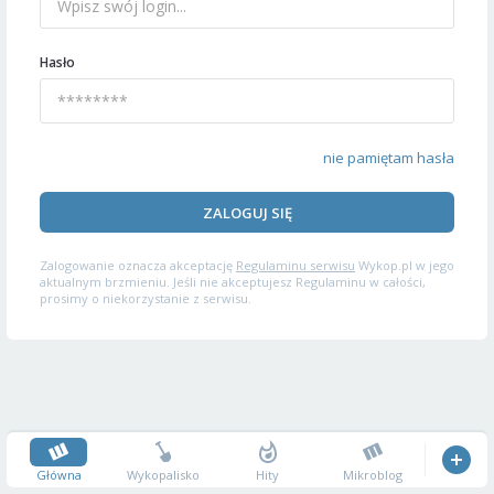
Hasło
nie pamiętam hasła
ZALOGUJ SIĘ
Zalogowanie oznacza akceptację
Regulaminu serwisu
Wykop.pl w jego
aktualnym brzmieniu. Jeśli nie akceptujesz Regulaminu w całości,
prosimy o niekorzystanie z serwisu.
Główna
Wykopalisko
Hity
Mikroblog