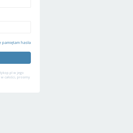
e pamiętam hasła
ykop.pl w jego
 w całości, prosimy