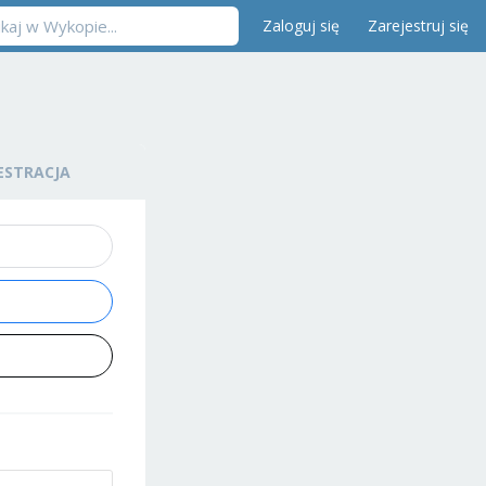
Zaloguj się
Zarejestruj się
ESTRACJA