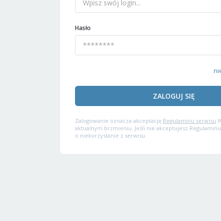
Hasło
ni
ZALOGUJ SIĘ
Zalogowanie oznacza akceptację
Regulaminu serwisu
W
aktualnym brzmieniu. Jeśli nie akceptujesz Regulaminu
o niekorzystanie z serwisu.