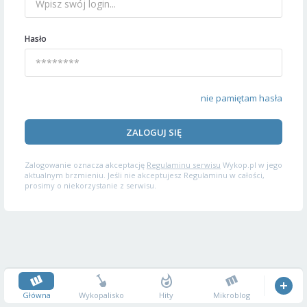
Hasło
nie pamiętam hasła
ZALOGUJ SIĘ
Zalogowanie oznacza akceptację
Regulaminu serwisu
Wykop.pl w jego
aktualnym brzmieniu. Jeśli nie akceptujesz Regulaminu w całości,
prosimy o niekorzystanie z serwisu.
Główna
Wykopalisko
Hity
Mikroblog