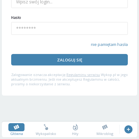
Hasło
nie pamiętam hasła
ZALOGUJ SIĘ
Zalogowanie oznacza akceptację
Regulaminu serwisu
Wykop.pl w jego
aktualnym brzmieniu. Jeśli nie akceptujesz Regulaminu w całości,
prosimy o niekorzystanie z serwisu.
Główna
Wykopalisko
Hity
Mikroblog