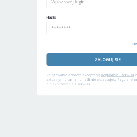
Hasło
ni
ZALOGUJ SIĘ
Zalogowanie oznacza akceptację
Regulaminu serwisu
W
aktualnym brzmieniu. Jeśli nie akceptujesz Regulaminu
o niekorzystanie z serwisu.