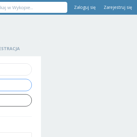
Zaloguj się
Zarejestruj się
ESTRACJA