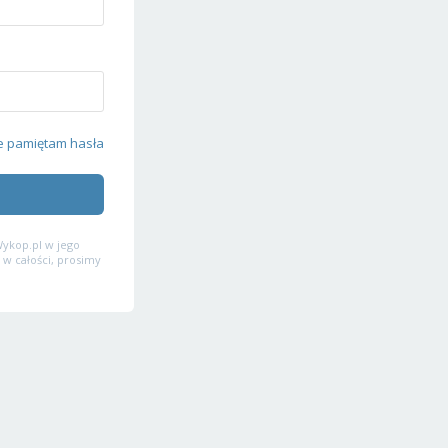
e pamiętam hasła
ykop.pl w jego
 w całości, prosimy