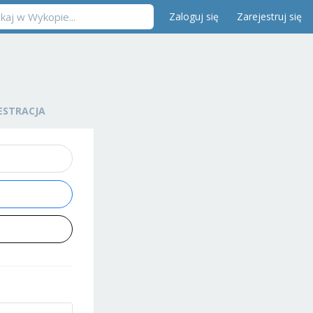
Zaloguj się
Zarejestruj się
ESTRACJA