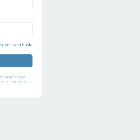
e pamiętam hasła
ykop.pl w jego
 w całości, prosimy