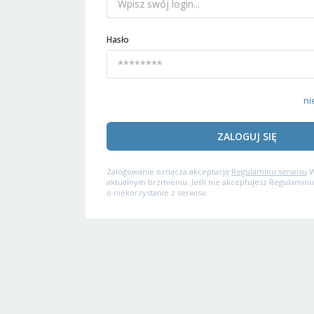
Hasło
ni
ZALOGUJ SIĘ
Zalogowanie oznacza akceptację
Regulaminu serwisu
W
aktualnym brzmieniu. Jeśli nie akceptujesz Regulaminu
o niekorzystanie z serwisu.