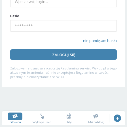
Hasło
nie pamiętam hasła
ZALOGUJ SIĘ
Zalogowanie oznacza akceptację
Regulaminu serwisu
Wykop.pl w jego
aktualnym brzmieniu. Jeśli nie akceptujesz Regulaminu w całości,
prosimy o niekorzystanie z serwisu.
Główna
Wykopalisko
Hity
Mikroblog