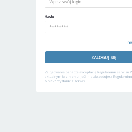
Hasło
ni
ZALOGUJ SIĘ
Zalogowanie oznacza akceptację
Regulaminu serwisu
W
aktualnym brzmieniu. Jeśli nie akceptujesz Regulaminu
o niekorzystanie z serwisu.