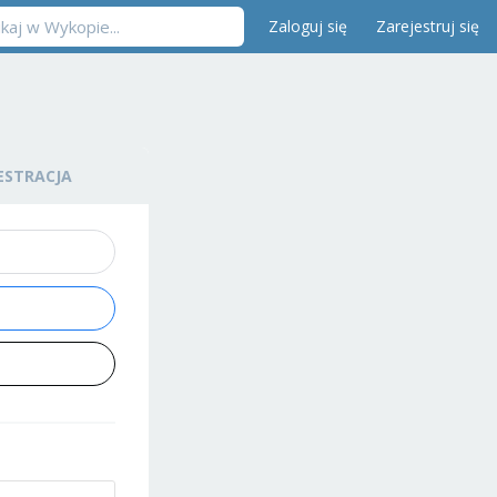
Zaloguj się
Zarejestruj się
ESTRACJA