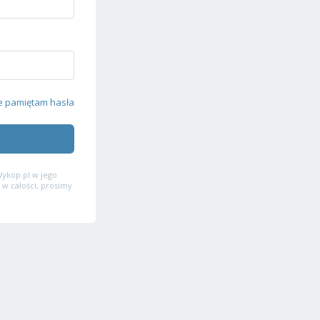
e pamiętam hasła
ykop.pl w jego
 w całości, prosimy