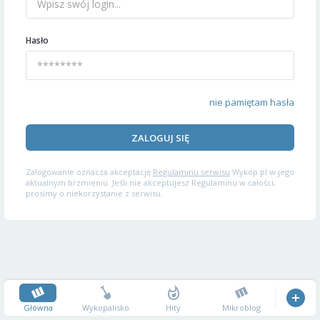
Hasło
nie pamiętam hasła
ZALOGUJ SIĘ
Zalogowanie oznacza akceptację
Regulaminu serwisu
Wykop.pl w jego
aktualnym brzmieniu. Jeśli nie akceptujesz Regulaminu w całości,
prosimy o niekorzystanie z serwisu.
Główna
Wykopalisko
Hity
Mikroblog