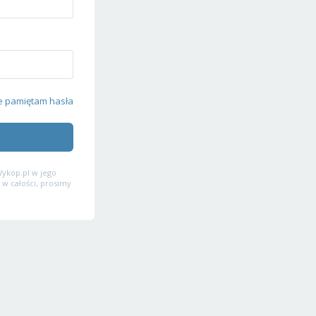
e pamiętam hasła
ykop.pl w jego
 w całości, prosimy