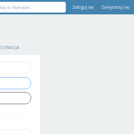
Zaloguj się
Zarejestruj się
ESTRACJA