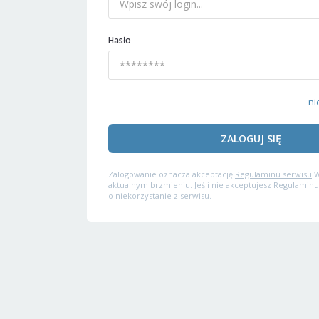
Hasło
ni
ZALOGUJ SIĘ
Zalogowanie oznacza akceptację
Regulaminu serwisu
W
aktualnym brzmieniu. Jeśli nie akceptujesz Regulaminu
o niekorzystanie z serwisu.