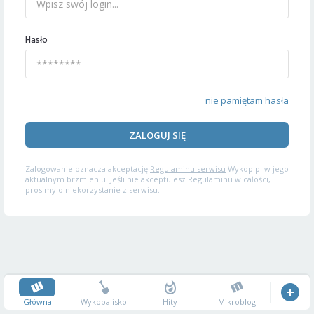
Hasło
nie pamiętam hasła
ZALOGUJ SIĘ
Zalogowanie oznacza akceptację
Regulaminu serwisu
Wykop.pl w jego
aktualnym brzmieniu. Jeśli nie akceptujesz Regulaminu w całości,
prosimy o niekorzystanie z serwisu.
Główna
Wykopalisko
Hity
Mikroblog