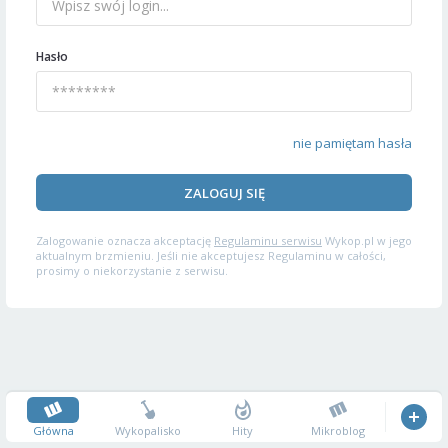
Hasło
nie pamiętam hasła
ZALOGUJ SIĘ
Zalogowanie oznacza akceptację
Regulaminu serwisu
Wykop.pl w jego
aktualnym brzmieniu. Jeśli nie akceptujesz Regulaminu w całości,
prosimy o niekorzystanie z serwisu.
Główna
Wykopalisko
Hity
Mikroblog