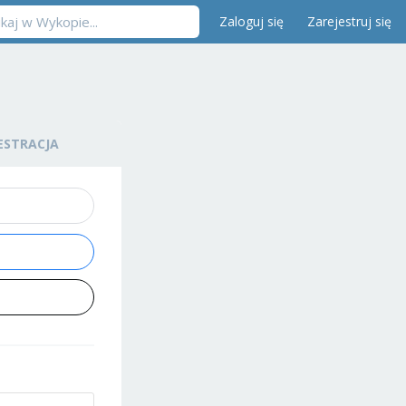
Zaloguj się
Zarejestruj się
ESTRACJA