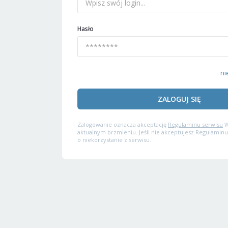
Hasło
ni
ZALOGUJ SIĘ
Zalogowanie oznacza akceptację
Regulaminu serwisu
W
aktualnym brzmieniu. Jeśli nie akceptujesz Regulaminu
o niekorzystanie z serwisu.