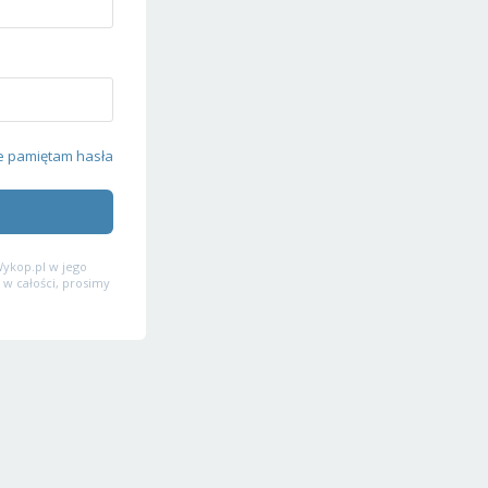
e pamiętam hasła
ykop.pl w jego
 w całości, prosimy