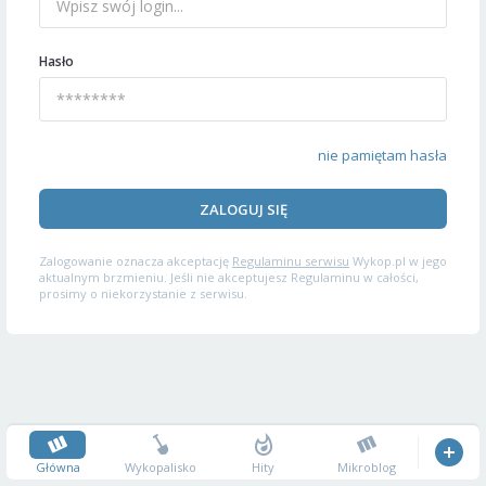
Hasło
nie pamiętam hasła
ZALOGUJ SIĘ
Zalogowanie oznacza akceptację
Regulaminu serwisu
Wykop.pl w jego
aktualnym brzmieniu. Jeśli nie akceptujesz Regulaminu w całości,
prosimy o niekorzystanie z serwisu.
Główna
Wykopalisko
Hity
Mikroblog