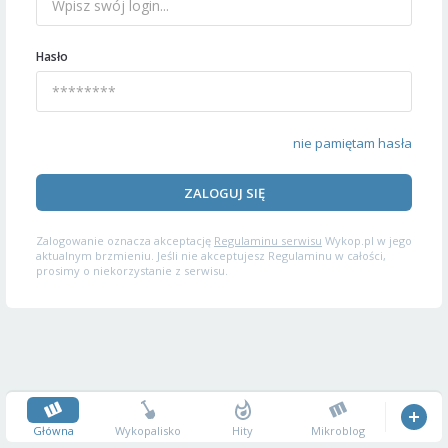
Hasło
nie pamiętam hasła
ZALOGUJ SIĘ
Zalogowanie oznacza akceptację
Regulaminu serwisu
Wykop.pl w jego
aktualnym brzmieniu. Jeśli nie akceptujesz Regulaminu w całości,
prosimy o niekorzystanie z serwisu.
Główna
Wykopalisko
Hity
Mikroblog