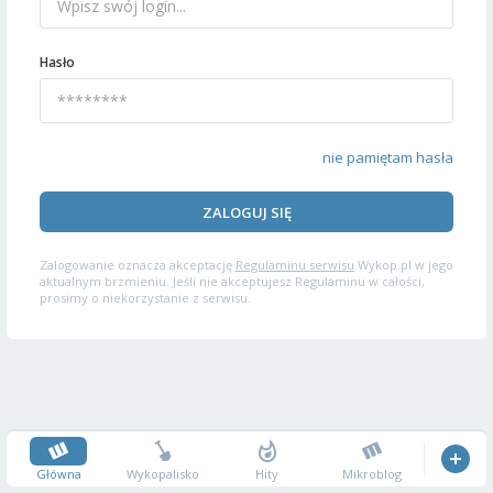
Hasło
nie pamiętam hasła
ZALOGUJ SIĘ
Zalogowanie oznacza akceptację
Regulaminu serwisu
Wykop.pl w jego
aktualnym brzmieniu. Jeśli nie akceptujesz Regulaminu w całości,
prosimy o niekorzystanie z serwisu.
Główna
Wykopalisko
Hity
Mikroblog