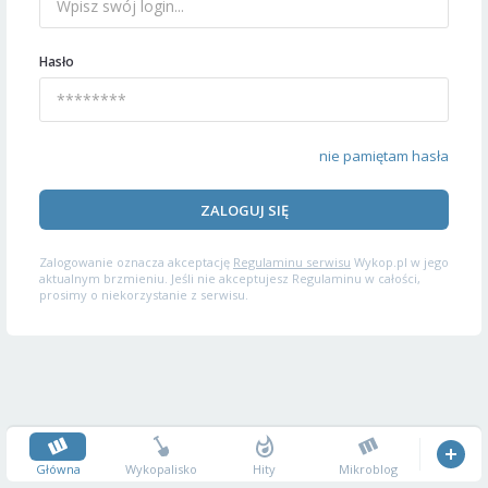
Hasło
nie pamiętam hasła
ZALOGUJ SIĘ
Zalogowanie oznacza akceptację
Regulaminu serwisu
Wykop.pl w jego
aktualnym brzmieniu. Jeśli nie akceptujesz Regulaminu w całości,
prosimy o niekorzystanie z serwisu.
Główna
Wykopalisko
Hity
Mikroblog