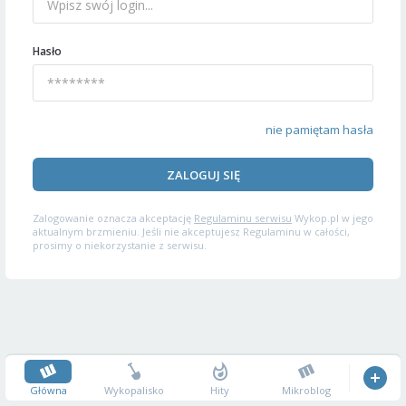
Hasło
nie pamiętam hasła
ZALOGUJ SIĘ
Zalogowanie oznacza akceptację
Regulaminu serwisu
Wykop.pl w jego
aktualnym brzmieniu. Jeśli nie akceptujesz Regulaminu w całości,
prosimy o niekorzystanie z serwisu.
Główna
Wykopalisko
Hity
Mikroblog