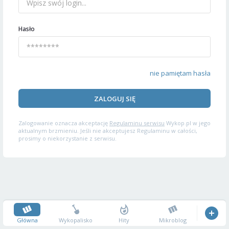
Hasło
nie pamiętam hasła
ZALOGUJ SIĘ
Zalogowanie oznacza akceptację
Regulaminu serwisu
Wykop.pl w jego
aktualnym brzmieniu. Jeśli nie akceptujesz Regulaminu w całości,
prosimy o niekorzystanie z serwisu.
Główna
Wykopalisko
Hity
Mikroblog