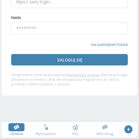
Hasło
nie pamiętam hasła
ZALOGUJ SIĘ
Zalogowanie oznacza akceptację
Regulaminu serwisu
Wykop.pl w jego
aktualnym brzmieniu. Jeśli nie akceptujesz Regulaminu w całości,
prosimy o niekorzystanie z serwisu.
Główna
Wykopalisko
Hity
Mikroblog