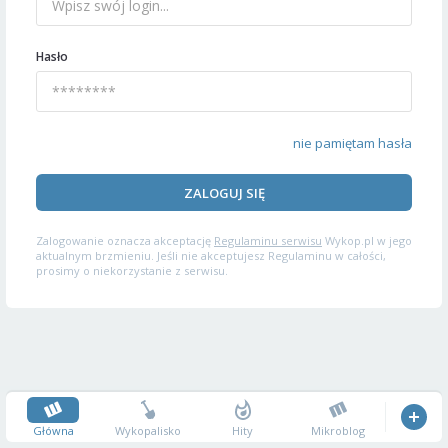
Hasło
nie pamiętam hasła
ZALOGUJ SIĘ
Zalogowanie oznacza akceptację
Regulaminu serwisu
Wykop.pl w jego
aktualnym brzmieniu. Jeśli nie akceptujesz Regulaminu w całości,
prosimy o niekorzystanie z serwisu.
Główna
Wykopalisko
Hity
Mikroblog