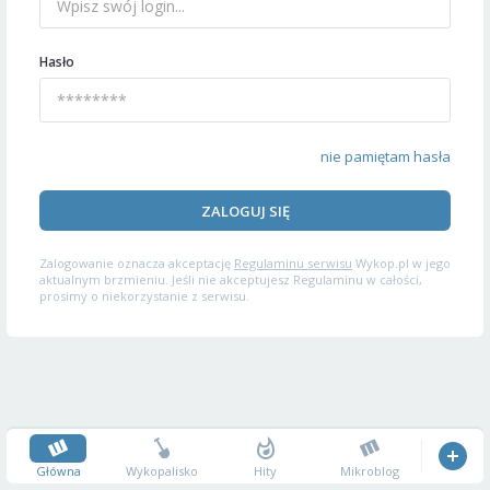
Hasło
nie pamiętam hasła
ZALOGUJ SIĘ
Zalogowanie oznacza akceptację
Regulaminu serwisu
Wykop.pl w jego
aktualnym brzmieniu. Jeśli nie akceptujesz Regulaminu w całości,
prosimy o niekorzystanie z serwisu.
Główna
Wykopalisko
Hity
Mikroblog