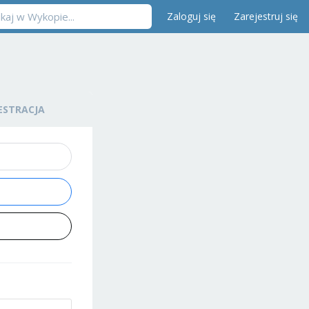
Zaloguj się
Zarejestruj się
ESTRACJA