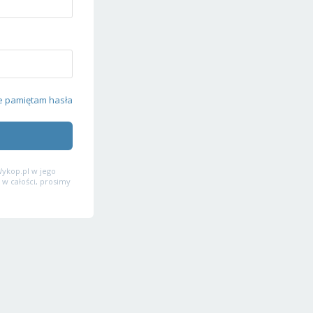
e pamiętam hasła
ykop.pl w jego
 w całości, prosimy