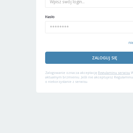
Hasło
ni
ZALOGUJ SIĘ
Zalogowanie oznacza akceptację
Regulaminu serwisu
W
aktualnym brzmieniu. Jeśli nie akceptujesz Regulaminu
o niekorzystanie z serwisu.