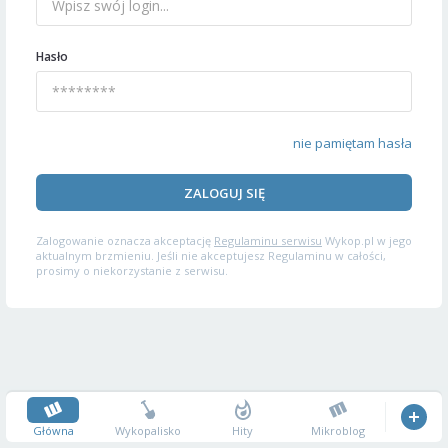
Hasło
nie pamiętam hasła
ZALOGUJ SIĘ
Zalogowanie oznacza akceptację
Regulaminu serwisu
Wykop.pl w jego
aktualnym brzmieniu. Jeśli nie akceptujesz Regulaminu w całości,
prosimy o niekorzystanie z serwisu.
Główna
Wykopalisko
Hity
Mikroblog