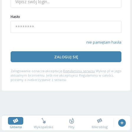
Hasło
nie pamiętam hasła
ZALOGUJ SIĘ
Zalogowanie oznacza akceptację
Regulaminu serwisu
Wykop.pl w jego
aktualnym brzmieniu. Jeśli nie akceptujesz Regulaminu w całości,
prosimy o niekorzystanie z serwisu.
Główna
Wykopalisko
Hity
Mikroblog