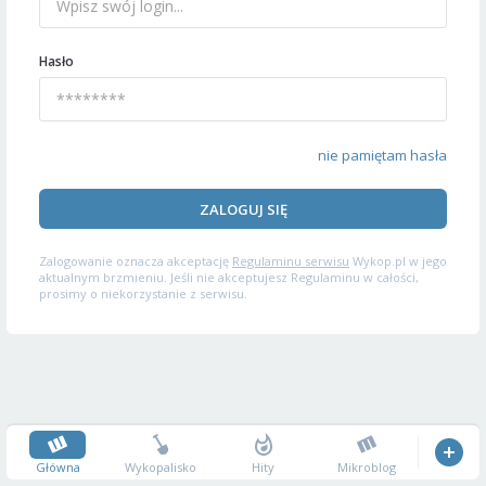
Hasło
nie pamiętam hasła
ZALOGUJ SIĘ
Zalogowanie oznacza akceptację
Regulaminu serwisu
Wykop.pl w jego
aktualnym brzmieniu. Jeśli nie akceptujesz Regulaminu w całości,
prosimy o niekorzystanie z serwisu.
Główna
Wykopalisko
Hity
Mikroblog