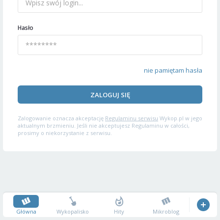
Hasło
nie pamiętam hasła
ZALOGUJ SIĘ
Zalogowanie oznacza akceptację
Regulaminu serwisu
Wykop.pl w jego
aktualnym brzmieniu. Jeśli nie akceptujesz Regulaminu w całości,
prosimy o niekorzystanie z serwisu.
Główna
Wykopalisko
Hity
Mikroblog