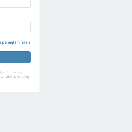
e pamiętam hasła
ykop.pl w jego
 w całości, prosimy