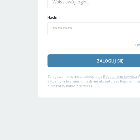
Hasło
ni
ZALOGUJ SIĘ
Zalogowanie oznacza akceptację
Regulaminu serwisu
W
aktualnym brzmieniu. Jeśli nie akceptujesz Regulaminu
o niekorzystanie z serwisu.