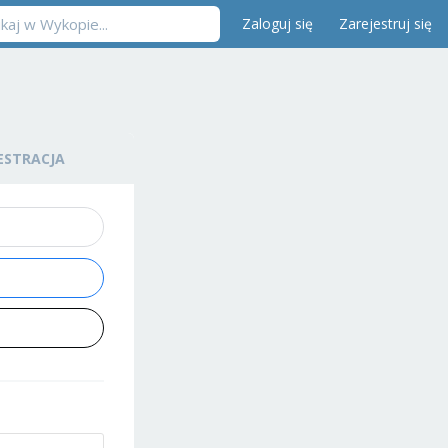
Zaloguj się
Zarejestruj się
ESTRACJA