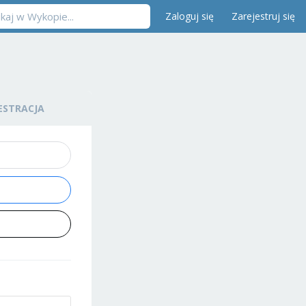
Zaloguj się
Zarejestruj się
ESTRACJA