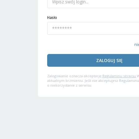
Hasło
ni
ZALOGUJ SIĘ
Zalogowanie oznacza akceptację
Regulaminu serwisu
W
aktualnym brzmieniu. Jeśli nie akceptujesz Regulaminu
o niekorzystanie z serwisu.