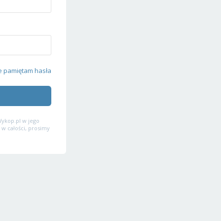
e pamiętam hasła
ykop.pl w jego
 w całości, prosimy