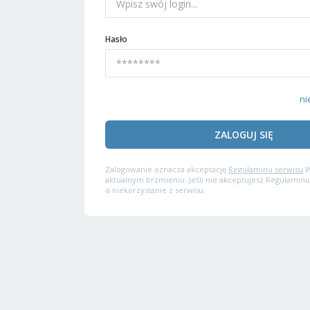
Hasło
ni
ZALOGUJ SIĘ
Zalogowanie oznacza akceptację
Regulaminu serwisu
W
aktualnym brzmieniu. Jeśli nie akceptujesz Regulaminu
o niekorzystanie z serwisu.