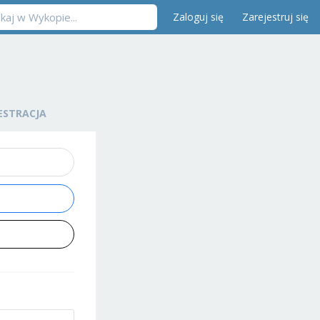
Zaloguj się
Zarejestruj się
ESTRACJA