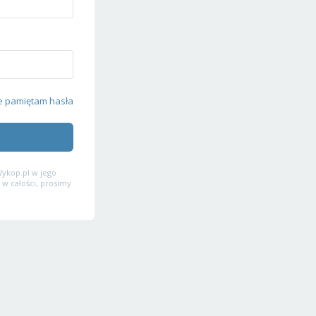
e pamiętam hasła
ykop.pl w jego
 w całości, prosimy