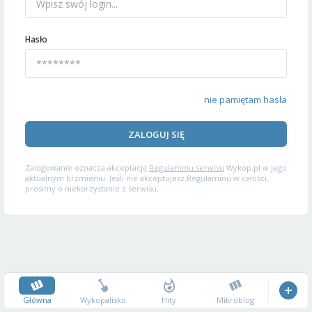
Hasło
nie pamiętam hasła
ZALOGUJ SIĘ
Zalogowanie oznacza akceptację
Regulaminu serwisu
Wykop.pl w jego
aktualnym brzmieniu. Jeśli nie akceptujesz Regulaminu w całości,
prosimy o niekorzystanie z serwisu.
Główna
Wykopalisko
Hity
Mikroblog