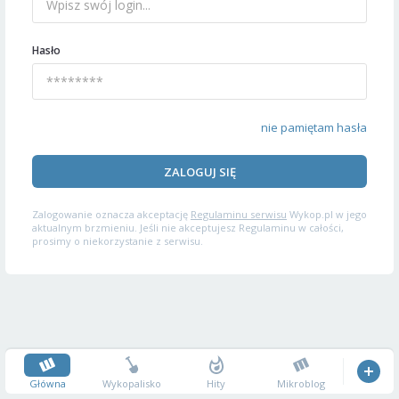
Hasło
nie pamiętam hasła
ZALOGUJ SIĘ
Zalogowanie oznacza akceptację
Regulaminu serwisu
Wykop.pl w jego
aktualnym brzmieniu. Jeśli nie akceptujesz Regulaminu w całości,
prosimy o niekorzystanie z serwisu.
Główna
Wykopalisko
Hity
Mikroblog