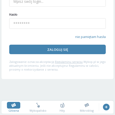
Hasło
nie pamiętam hasła
ZALOGUJ SIĘ
Zalogowanie oznacza akceptację
Regulaminu serwisu
Wykop.pl w jego
aktualnym brzmieniu. Jeśli nie akceptujesz Regulaminu w całości,
prosimy o niekorzystanie z serwisu.
Główna
Wykopalisko
Hity
Mikroblog