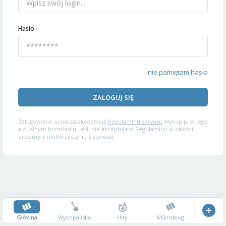
Hasło
nie pamiętam hasła
ZALOGUJ SIĘ
Zalogowanie oznacza akceptację
Regulaminu serwisu
Wykop.pl w jego
aktualnym brzmieniu. Jeśli nie akceptujesz Regulaminu w całości,
prosimy o niekorzystanie z serwisu.
Główna
Wykopalisko
Hity
Mikroblog