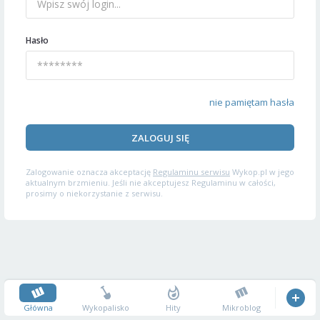
Hasło
nie pamiętam hasła
ZALOGUJ SIĘ
Zalogowanie oznacza akceptację
Regulaminu serwisu
Wykop.pl w jego
aktualnym brzmieniu. Jeśli nie akceptujesz Regulaminu w całości,
prosimy o niekorzystanie z serwisu.
Główna
Wykopalisko
Hity
Mikroblog