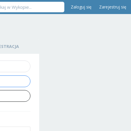
Zaloguj się
Zarejestruj się
ESTRACJA