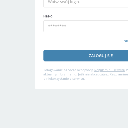
Hasło
ni
ZALOGUJ SIĘ
Zalogowanie oznacza akceptację
Regulaminu serwisu
W
aktualnym brzmieniu. Jeśli nie akceptujesz Regulaminu
o niekorzystanie z serwisu.