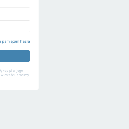
e pamiętam hasła
ykop.pl w jego
 w całości, prosimy